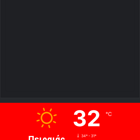
32
℃
Πειραιάς
34º - 31º