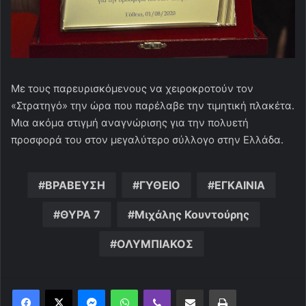
Με τους παρευρισκόμενους να χειροκροτούν τον
«Στρατηγό» την ώρα που παρέλαβε την τιμητική πλακέτα.
Μια ακόμα στιγμή αναγνώρισης για την πολυετή
προσφορά του στον μεγαλύτερο σύλλογο στην Ελλάδα.
ΒΡΑΒΕΥΣΗ
ΓΥΘΕΙΟ
ΕΓΚΑΙΝΙΑ
ΘΥΡΑ 7
Μιχάλης Κουντούρης
ΟΛΥΜΠΙΑΚΟΣ
Messenger
WhatsApp
Viber
Κοινοποίηση μέσω ηλεκτρονικού ταχυδρομείου
Εκτύπωση