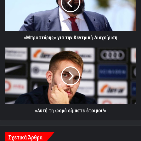
Διαχείριση
«Μπροστάρης» για την Κεντρική Διαχείριση
«Αυτή
τη
φορά
είμαστε
έτοιμοι!»
«Αυτή τη φορά είμαστε έτοιμοι!»
Σχετικά Άρθρα