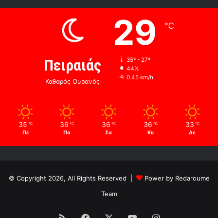
29
℃
Πειραιάς
35º - 27º
44%
0.45 km/h
Καθαρός Ουρανός
35
36
36
36
33
℃
℃
℃
℃
℃
Πε
Πα
Σα
Κυ
Δε
© Copyright 2026, All Rights Reserved |
Power by Redaroume
Team
RSS
Facebook
X
YouTube
Instagram