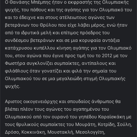
Ο Θανάσης Μπέμπης ήταν ο εκφραστής της Ολυμπιακής
ψυχής, του πάθους και της αγάπης για τον Ολυμπιακό του
και το έδειχνε και στους ατέλειωτους αγώνες των
βετεράνων του Θρύλου που είχε λάβει μέρος, ενώ ήταν
από τα ιδρυτικά μελή και επίτιμος πρόεδρος του
συνδέσμου βετεράνων και σε μια κορυφαία αντάξια
κατάχρυσου κυπέλλου κίνηση αγάπης για τον Ολυμπιακό
του, στον αγώνα που έγινε προς τιμή του το 2012 με τον
Φωστήρα συγκλονίζει συμπαίκτες, αντίπαλους και
φιλάθλους όταν γονατίζει και φιλά την σημαία του
Ολυμπιακού του σε μια μεγαλειώδη στιγμή Ολυμπιακής
ψυχής.
Αριστος οικογενειάρχης και σπουδαίος άνθρωπος θα
βλέπει πλέον τους αγώνες του αγαπημένου του
Ολυμπιακού από τον ουρανό του γηπέδου Καραϊσκάκη με
τους θρυλικούς συμπαίκτες του Μουράτη, Κοτρίδη, Σούλη,
Δρόσο, Κοκκινάκη, Μουστακλή, Μεσολογγίτη,