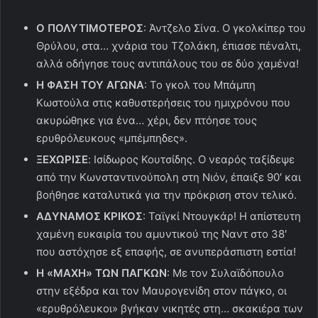
Ο ΠΟΛΥΤΙΜΟΤΕΡΟΣ
: Άντζελο Σίνα. Ο γκολκίπερ του
Θρύλου, στα… χνάρια του Τζολάκη, έπιασε πέναλτι,
αλλά οδήγησε τους αντιπάλους του σε δύο χαμένα!
Η ΦΑΣΗ ΤΟΥ ΑΓΩΝΑ
: Το γκολ του Μπάμπη
Κωστούλα στις καθυστερήσεις του ημιχρόνου που
ακυρώθηκε για ένα… χέρι, δεν πτόησε τους
ερυθρόλευκους «μπέμπηδες».
ΞΕΧΩΡΙΣΕ
: Ισίδωρος Κουτσίδης. Ο νεαρός ταξίδεψε
από την Κωνσταντινούπολη στη Νιόν, έπαιξε 90′ και
βοήθησε καταλυτικά για την πρόκριση στον τελικό.
ΑΔΥΝΑΜΟΣ ΚΡΙΚΟΣ
: Ταϊγκί Ντουγκάρ! Η απίστευτη
χαμένη ευκαιρία του αμυντικού της Ναντ στο 38′
που αστόχησε εξ επαφής, σε ανυπεράσπιστη εστία!
Η «ΜΑΧΗ» ΤΩΝ ΠΑΓΚΩΝ
: Με τον Συλαϊδόπουλο
στην εξέδρα και τον Μαυρογενίδη στον πάγκο, οι
«ερυθρόλευκοι» βγήκαν νικητές στη… σκακιέρα των