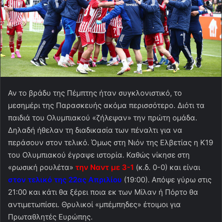
Αν το βράδυ της Πέμπτης ήταν συγκλονιστικό, το
μεσημέρι της Παρασκευής ακόμα περισσότερο. Διότι τα
παιδιά του Ολυμπιακού «ζήλεψαν» την πρώτη ομάδα.
Δηλαδή ήθελαν τη διαδικασία των πέναλτι για να
περάσουν στον τελικό. Όμως στη Νιόν της Ελβετίας η Κ19
του Ολυμπιακού έγραψε ιστορία. Καθώς νίκησε στη
«ρωσική ρουλέτα»
την Ναντ με 3-1
(κ.δ. 0-0) και είναι
στον τελικό της 22ας Απριλίου
(19:00). Απόψε γύρω στις
21:00 και κάτι θα ξέρει ποια εκ των Μίλαν ή Πόρτο θα
αντιμετωπίσει. Θρυλικοί «μπέμπηδες» έτοιμοι για
Πρωταθλητές Ευρώπης.