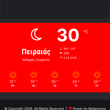
30
℃
Πειραιάς
35º - 29º
48%
2.24 km/h
Καθαρός Ουρανός
35
36
35
34
34
℃
℃
℃
℃
℃
Κυ
Δε
Τρ
Τε
Πε
© Copyright 2026, All Rights Reserved |
Power by Redaroume