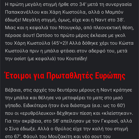
Η πρώτη μεγάλη στιγμή ήρθε στο 34′ μετά τη συνεργασία
Παπακανέλλου και Χάρη Κωστούλα, αλλά ο Μαμπόν
έδιωξε! Μεγάλη στιγμή, όμως, είχε και η Ναντ στο 38′.
Μιας και η κεφαλιά του Ντουγκάρ, από πλεονεκτική θέση,
πέρασε άουτ! Ωστόσο το πρώτο μέρος έκλεισε με γκολ
του Χάρη Κωστούλα (45’+2)! Αλλά δόθηκε χέρι του Κώστα
Κωστούλα πριν η μπάλα φτάσει στον αδερφό του, μετά
την ασίστ (με κεφαλιά) του Κουτσίδη!
Έτοιμοι για Πρωταθλητές Ευρώπης
Βέβαια, στις αρχές του δευτέρου μέρους η Ναντ κράτησε
την μπάλα και θέλησε να μεταφέρει το ματς στο μισό
γήπεδο. Ειδικότερα ήταν ένα διάστημα (σ.σ.: ως το 60′)
που οι «ερυθρόλευκοι» δέχθηκαν πίεση και «κλείστηκαν».
Για την ακρίβεια, στο 56′ απείλησαν με τον Γκιρασί, αλλά
ο Σίνα έδιωξε. Αλλά ο Θρύλος είχε την καλή του στιγμή
στο 67′. Φάουλ του Μουζακίτη και νέο σουτ του