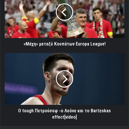
Κουπάτων
Europa
League!
«Μάχη» μεταξύ Κουπάτων Europa League!
Ο
tough
Πετρούσεφ
-ο
Λεόνε
και
το
Bartzokas
effect[video]
Ο tough Πετρούσεφ -ο Λεόνε και το Bartzokas
effect[video]