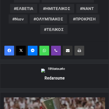
ΕΛΒΕΤΙΑ
ΗΜΙΤΕΛΙΚΟΣ
ΝΑΝΤ
Νιον
ΟΛΥΜΠΙΑΚΟΣ
ΠΡΟΚΡΙΣΗ
ΤΕΛΙΚΟΣ
Messenger
WhatsApp
Viber
Κοινοποίηση μέσω ηλεκτρονικού ταχυδρομείου
Εκτύπωση
Redaroume
«Μάχη»
μεταξύ