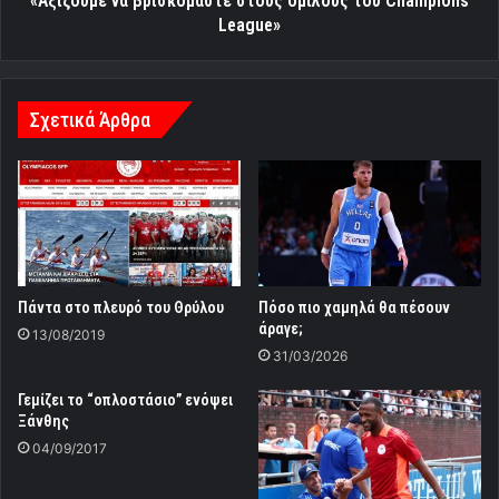
«Αξίζουμε να βρισκόμαστε στους ομίλους του Champions
League»
Σχετικά Άρθρα
Πάντα στο πλευρό του Θρύλου
Πόσο πιο χαμηλά θα πέσουν
άραγε;
13/08/2019
31/03/2026
Γεμίζει το “οπλοστάσιο” ενόψει
Ξάνθης
04/09/2017