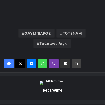
OΛΥΜΠΙΑΚΟΣ
ΤΟΤΕΝΑΜ
Τσάπιονς Λιγκ
Messenger
WhatsApp
Viber
Κοινοποίηση μέσω ηλεκτρονικού ταχυδρομείου
Εκτύπωση
Redaroume