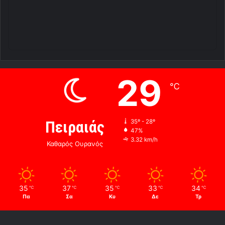
29
℃
Πειραιάς
35º - 28º
47%
3.32 km/h
Καθαρός Ουρανός
35
37
35
33
34
℃
℃
℃
℃
℃
Πα
Σα
Κυ
Δε
Τρ