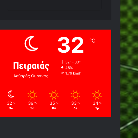
32
℃
Πειραιάς
32º - 30º
48%
1.79 km/h
Καθαρός Ουρανός
32
39
35
33
34
℃
℃
℃
℃
℃
Πα
Σα
Κυ
Δε
Τρ