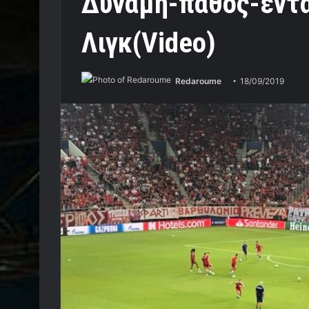
Δύναμη-πάθος-έντ
Λιγκ(Video)
Redaroume
18/09/2019