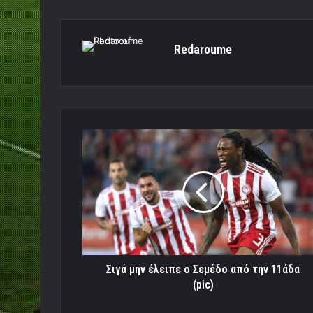
Redaroume
Σιγά
μην
έλειπε
ο
Σεμέδο
από
την
11άδα
(pic)
Σιγά μην έλειπε ο Σεμέδο από την 11άδα
(pic)