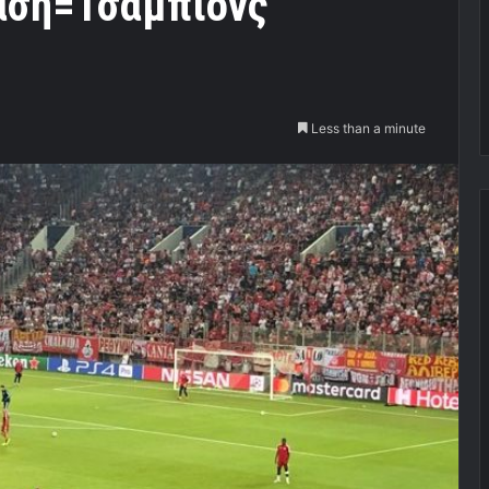
αση=Τσάμπιονς
Less than a minute