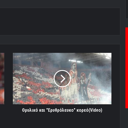
Θρυλικό
και
"Ερυθρόλευκο"
κορεό(Video)
Θρυλικό και "Ερυθρόλευκο" κορεό(Video)