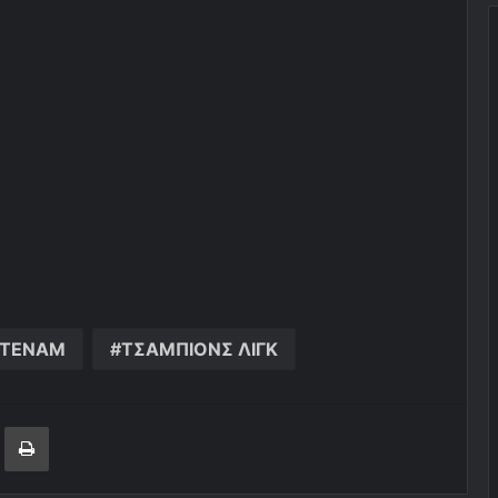
ΟΤΕΝΑΜ
ΤΣΑΜΠΙΟΝΣ ΛΙΓΚ
ger
ινοποίηση μέσω ηλεκτρονικού ταχυδρομείου
Εκτύπωση