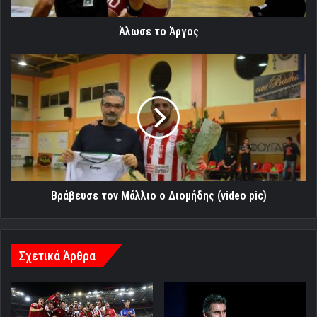
Άλωσε το Άργος
Βράβευσε
τον
Μάλλιο
ο
Διομήδης
(video
pic)
Βράβευσε τον Μάλλιο ο Διομήδης (video pic)
Σχετικά Άρθρα