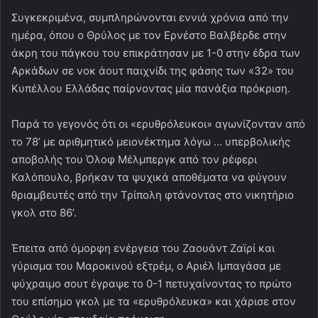
Συγκεκριμένα, συμπληρώνονται εννιά χρόνια από την
ημέρα, όπου ο Θρύλος με τον Ερνέστο Βαλβέρδε στην
άκρη του πάγκου του επικράτησαν με 1-0 στην έδρα των
Αρκάδων σε νοκ άουτ παιχνίδι της φάσης των «32» του
Κυπέλλου Ελλάδας παίρνοντας μία πανάξια πρόκριση.
Παρά το γεγονός ότι οι «ερυθρόλευκοι» αγωνίζονταν από
το 78’ με αριθμητικό μειονέκτημα λόγω … υπερβολικής
αποβολής του Όλοφ Μέλμπεργκ από τον ρέφερι
Καλόπουλο, βρήκαν τα ψυχικά αποθέματα να φύγουν
θριαμβευτές από την Τρίπολη φτάνοντας στο νικητήριο
γκολ στο 86’.
Έπειτα από όμορφη ενέργεια του Ζαουάντ Ζαϊρί και
γύρισμα του Μαροκινού εξτρέμ, ο Αριέλ Ιμπαγάσα με
ψύχραιμο σουτ έγραψε το 0-1 πετυχαίνοντας το πρώτο
του επίσημο γκολ με τα «ερυθρόλευκα» και χάρισε στον