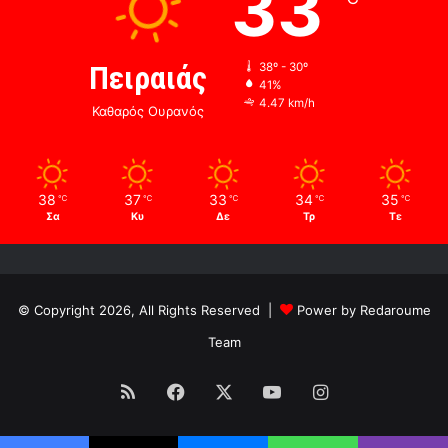
33
Πειραιάς
38º - 30º
41%
4.47 km/h
Καθαρός Ουρανός
38
37
33
34
35
℃
℃
℃
℃
℃
Σα
Κυ
Δε
Τρ
Τε
© Copyright 2026, All Rights Reserved |
Power by Redaroume
Team
RSS
Facebook
X
YouTube
Instagram