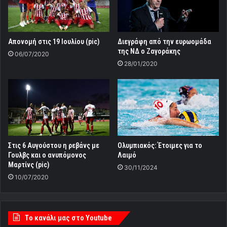
Απονομή στις 19 Ιουλίου (pic)
Διεγράφη από την ευρωομάδα
της ΝΔ ο Ζαγοράκης
06/07/2020
28/01/2020
Στις 6 Αυγούστου η ρεβάνς με
Ολυμπιακός: Έτοιμες για το
Γουλβς και ο ανυπόμονος
Λαιμό
Μαρτίνς (pic)
30/11/2024
10/07/2020
Tο κανάλι μας στο Youtube