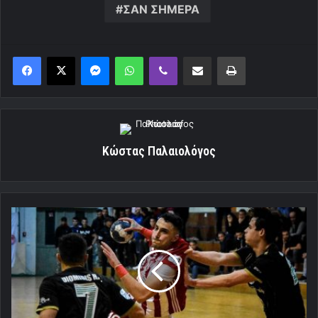
ΣΑΝ ΣΗΜΕΡΑ
Messenger
WhatsApp
Viber
Κοινοποίηση μέσω ηλεκτρονικού ταχυδρομείου
Εκτύπωση
Κώστας Παλαιολόγος
Άλωσε
το
Άργος