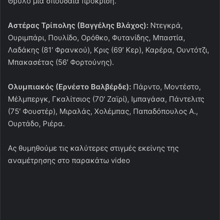
Θρύλο μία σπουδαία πρόκριση.
Αστέρας Τρίπολης (Βαγγέλης Βλάχος):
Ντεγκρά,
Ουριμπάρι, Πουλίδο, Ορόθκο, Φυτανίδης, Μπαστία,
Λαδάκης (81′ Φρανκού), Κρις (69′ Κερ), Καρέρα, Ουντότζι,
Μπακασέτας (56′ Φορτούνης).
Ολυμπιακός (Ερνέστο Βαλβέρδε):
Πάρντο, Μοντέστο,
Μέλμπεργκ, Γκαλίτσιος (70′ Ζαϊρί), Ιμπαγάσα, Πάντελιτς
(75′ Φουστέρ), Μιραλάς, Χολέμπας, Παπαδόπουλος Α.,
Ουρτάδο, Ριέρα.
Ας θυμηθούμε τις καλύτερες στιγμές εκείνης της
αναμέτρησης στο παρακάτω video