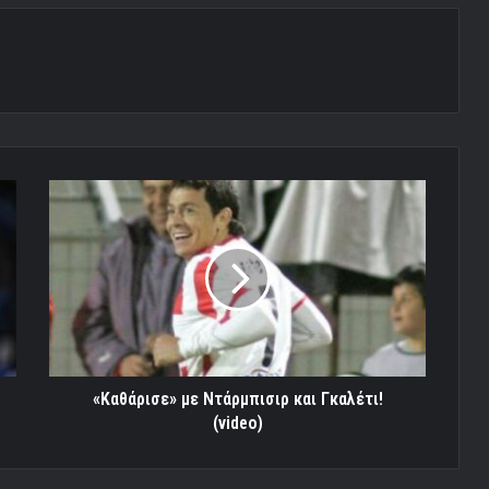
«Καθάρισε»
με
Ντάρμπισιρ
και
Γκαλέτι!
(video)
«Καθάρισε» με Ντάρμπισιρ και Γκαλέτι!
(video)