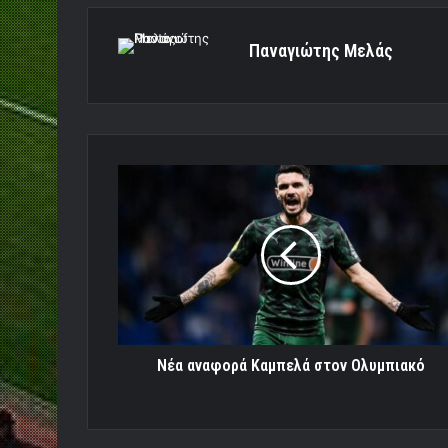
Παναγιώτης Μελάς
Νέα
αναφορά
Καμπελά
στον
Ολυμπιακό
Νέα αναφορά Καμπελά στον Ολυμπιακό