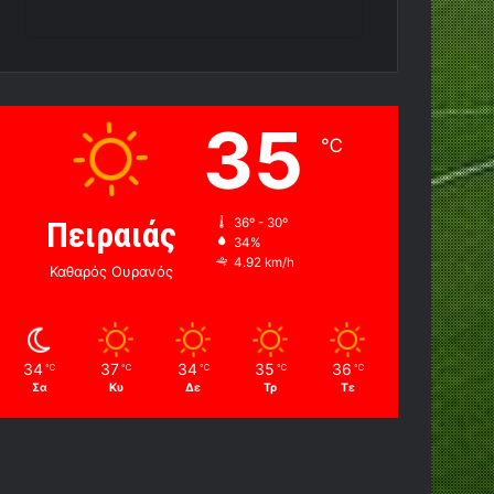
35
℃
Πειραιάς
36º - 30º
34%
4.92 km/h
Καθαρός Ουρανός
34
37
34
35
36
℃
℃
℃
℃
℃
Σα
Κυ
Δε
Τρ
Τε