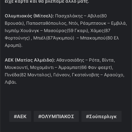
είχε κάρτα και θα βλέπαμε άλλο ματς.
Ολυμπιακός (Μίτσελ):
Πασχαλάκης – Αβιλα(80
Βρουσάι), Παπασταθόπουλος, Ντόι, Ρέαμπτσουκ – Εμβιλά,
Ινμπόμ Χουάνγκ – Μασούρας(59 Γκαρι), Χάμες(87
Φορτούνης) , Μπιέλ(87’Αγκιμπού) – Μπακαμπού(80 Ελ
Αραμπί).
ΑΕΚ (Ματίας Αλμέιδα):
Αθανασιάδης – Ρότα, Βίντα,
Μουκουντί, Μοχαμάντι – Άμραμπατ(66 Φαν φεερτ),
Πινέδα(82 Μανταλος), Γιόνσον, Γκατσίνοβιτς – Αραούχο,
Λιβάι.
ΑΕΚ
ΟΛΥΜΠΙΑΚΟΣ
Σούπερλιγκ