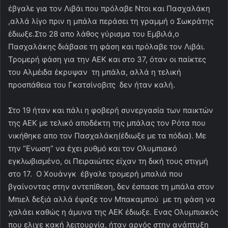
έβγαλε για τον Λιβάι που πρόλαβε Ντοι και Πασχαλάκη
,αλλά λίγο πριν η μπάλα περάσει τη γραμμή ο Σωκράτης
έδιωξε.Στο 28 απο λάθος γύρισμα του Εμβιλά,ο
Πασχαλάκης διάβασε τη φάση και πρόλαβε τον Λιβάι.
Τρομερή φάση για την ΑΕΚ και στο 37, όταν οι παίκτες
του Αλμέιδα έκρυψαν τη μπάλα, αλλά η τελική
προσπάθεια του Γκατσίνοβιτς δεν ήταν καλή.
Στο 19 ήταν και πάλι η φοβερή συνεργασία των παικτών
της ΑΕΚ με τελικό αποδέκτη της μπάλας τον Ρότα που
νικήθηκε απο τον Πασχαλάκη(έδιωξε με τα πόδια). Με
την “Ενωση” να έχει ρυθμό και τον Ολυμπιακό
εγκλωβισμένο, οι Πειραιώτες είχαν τη δική τους στιγμή
στο 17. Ο Χουάνγκ έβγαλε τρομερή μπαλιά που
βγαίνοντας στην αντεπίθεση, δεν έσπασε τη μπάλα στον
Μπιελ δεξιά αλλά έψαξε τον Μπακαμπού με τη φάση να
χαλάει καθώς η άμυνα της ΑΕΚ έδιωξε. Ενας Ολυμπιακός
που ελιχε κακή λειτουργία, ήταν αργός στην ανάπτυξη