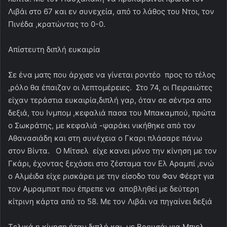
Λιβάι στο 67 και εν συνεχεία, από το λάθος του Ντοι, τον
Πινέδα ,κρατώντας το 0-0.
Απίστευτη διπλή ευκαιρία
Σε ένα ματς που άρχισε να γίνεται ροντέο προς το τέλος
,ρόλο θα έπαιζαν οι λεπτομέρειες. Στο 74, οι Πειραιώτες
είχαν τεράστια ευκαιρία,διπλή γαρ, όταν σε σέντρα απο
δεξιά, του Ινμπομ ,κεφαλιά πασα του Μπακαμπού, πρώτα
ο Σωκράτης, με κεφαλιά -ψαράκι νικήθηκε από τον
Αθανασιάδη και στη συνέχεια ο Γκαρι πλάσαρε πάνω
στον Βίντα. Ο Μίτσελ είχε κανει μόνο την κίνηση με τον
Γκάρι, έχοντας ξεχάσει στο ζέσταμα τον Ελ Αραμπί ,ενώ
ο Αλμέιδα είχε ρισκάρει με την είσοδο του Φαν Φέερτ για
τον Αμραμπατ που έπρεπε να αποβληθεί με δεύτερη
κίτρινη κάρτα από το 58. Με τον Λιβάι να πηγαίνει δεξιά
Τελικά η κίνηση ήταν διπλή και με Βρουσάι για Μπιελ