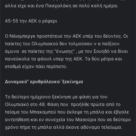
αλλα είχε και ένα Πασχαλάκη σε πολύ καλή ημέρα.
45-55 την ΑΕΚ ο ρέφερι
Ο Νάισμπεργκ προστάτευε την ΑΕΚ υπέρ του δέοντος. Οι
παίκτες του Ολυμπιακού δεν τολμούσαν ν α παίξουν
άμυνα σε παίκτες της “ένωσης” , με τον Σουηδό να δίνει
πανεύκολα τα φάουλ υπερ της ΑΕΚ. Τα δύο μέτρα και
σταθμά είχαν πάει περίπατο.
Δυναμικό” ερυθρόλευκο¨ξεκίνημα
Το δεύτερο ημίχρονο ξεκίνησε με φάση για τον
Ολυμπιακό στο 48. Φάση που προήλθε πρώτα από το
πείσμα του Μπακαμπού που έκλεψε τη μπάλα και έβγαλε
αντεπίθεση και εν συνεχεία του Μασούρα που σε δεύτερο
χρόνο πήρε τη μπάλα αλλά έκανε αδύναμο τελείωμα.