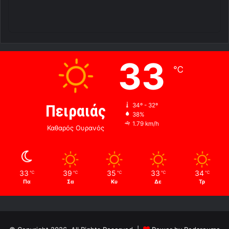
33
℃
Πειραιάς
34º - 32º
38%
1.79 km/h
Καθαρός Ουρανός
33
39
35
33
34
℃
℃
℃
℃
℃
Πα
Σα
Κυ
Δε
Τρ