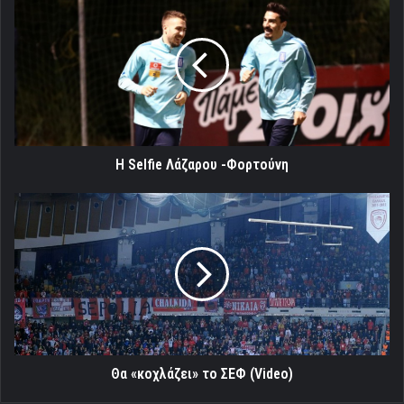
Selfie
Λάζαρου
-Φορτούνη
H Selfie Λάζαρου -Φορτούνη
Θα
«κοχλάζει»
το
ΣΕΦ
(Video)
Θα «κοχλάζει» το ΣΕΦ (Video)