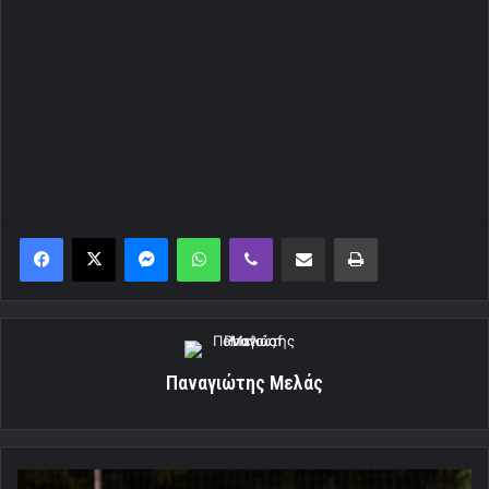
Messenger
WhatsApp
Viber
Κοινοποίηση μέσω ηλεκτρονικού ταχυδρομείου
Εκτύπωση
Παναγιώτης Μελάς
H