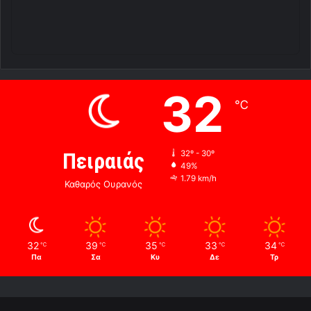
32
℃
Πειραιάς
32º - 30º
49%
1.79 km/h
Καθαρός Ουρανός
32
39
35
33
34
℃
℃
℃
℃
℃
Πα
Σα
Κυ
Δε
Τρ