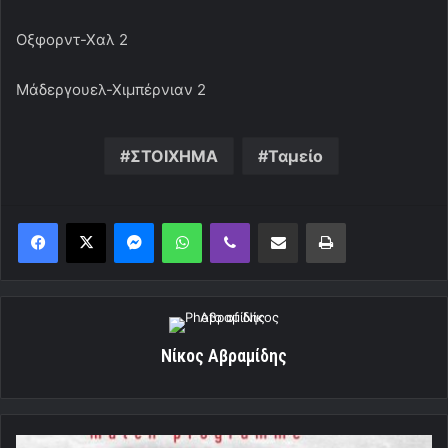
Οξφορντ-Χαλ 2
Μάδεργουελ-Χιμπέρνιαν 2
ΣΤΟΙΧΗΜΑ
Ταμείο
Messenger
WhatsApp
Viber
Κοινοποίηση μέσω ηλεκτρονικού ταχυδρομείου
Εκτύπωση
Νίκος Αβραμίδης
Το