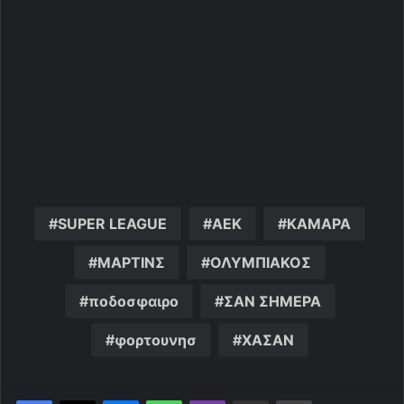
SUPER LEAGUE
ΑΕΚ
ΚΑΜΑΡΑ
ΜΑΡΤΙΝΣ
ΟΛΥΜΠΙΑΚΟΣ
ποδοσφαιρο
ΣΑΝ ΣΗΜΕΡΑ
φορτουνησ
ΧΑΣΑΝ
Messenger
WhatsApp
Viber
Κοινοποίηση μέσω ηλεκτρονικού ταχυδρομείου
Εκτύπωση