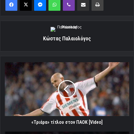
Κώστας Παλαιολόγος
«Τριάρα»
τίτλου
στον
ΠΑΟΚ
[Video]
«Τριάρα» τίτλου στον ΠΑΟΚ [Video]