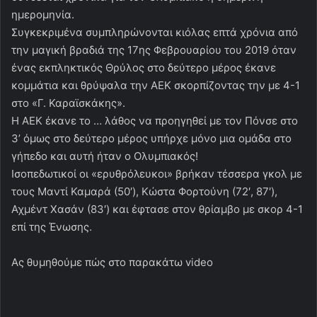
ημερομηνία.
Συγκεκριμένα συμπληρώνονται κιόλας επτά χρόνια από
την μαγική βραδιά της 17ης Φεβρουαρίου του 2019 όταν
ένας εκπληκτικός Θρύλος στο δεύτερο μέρος έκανε
κομμάτια και θρύψαλα την ΑΕΚ σκορπίζοντας την με 4-1
στο «Γ. Καραϊσκάκης».
Η ΑΕΚ έκανε το … λάθος να προηγηθεί με τον Πόνσε στο
3’ όμως στο δεύτερο μέρος υπήρχε μόνο μια ομάδα στο
γήπεδο και αυτή ήταν ο Ολυμπιακός!
Ισοπεδωτικοί οι «ερυθρόλευκοι» βρήκαν τέσσερα γκολ με
τους Μαντί Καμαρά (50′), Κώστα Φορτούνη (72′, 87′),
Αχμέντ Χασάν (83′) και έφτασε στον θρίαμβο με σκορ 4-1
επί της Ένωσης.
Ας θυμηθούμε πώς στο παρακάτω video