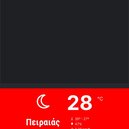
28
℃
Πειραιάς
35º - 27º
47%