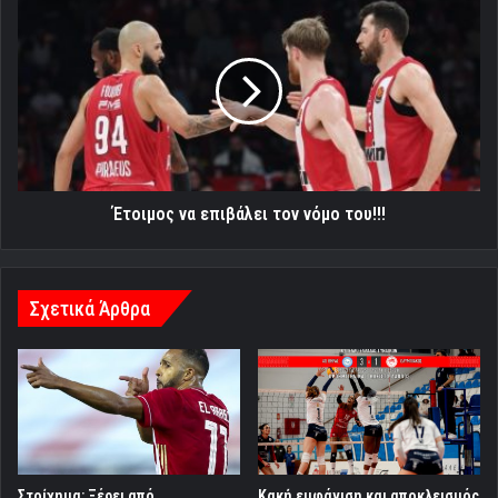
Έτοιμος
να
επιβάλει
τον
νόμο
του!!!
Έτοιμος να επιβάλει τον νόμο του!!!
Σχετικά Άρθρα
Στοίχημα: Ξέρει από
Κακή εμφάνιση και αποκλεισμός