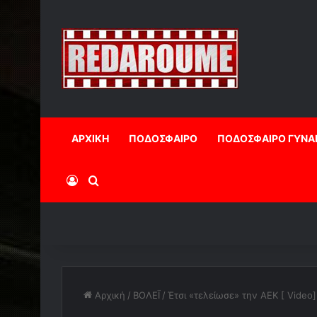
ΑΡΧΙΚΗ
ΠΟΔΟΣΦΑΙΡΟ
ΠΟΔΟΣΦΑΙΡΟ ΓΥΝΑ
Log In
Αναζήτηση
Αρχική
/
ΒΟΛΕΪ
/
Έτσι «τελείωσε» την ΑΕΚ [ Video]