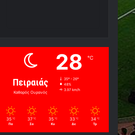
28
℃
Πειραιάς
35º - 26º
48%
3.97 km/h
Καθαρός Ουρανός
35
37
35
33
34
℃
℃
℃
℃
℃
Πα
Σα
Κυ
Δε
Τρ