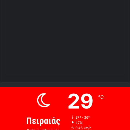
29
℃
Πειραιάς
37º - 26º
47%
0.45 km/h