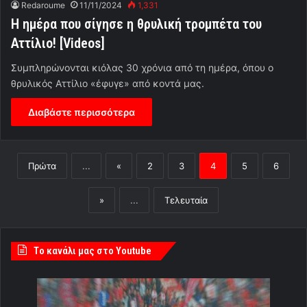
Redaroume
11/11/2024
1,331
H ημέρα που σίγησε η θρυλική τρομπέτα του
Αττίλιο! [Videos]
Συμπληρώνονται κιόλας 30 χρόνια από τη ημέρα, όπου ο
θρυλικός Αττίλιο «έφυγε» από κοντά μας.
Διαβάστε περισσότερα
Πρώτα
...
«
2
3
4
5
6
»
...
Τελευταία
Tο κανάλι μας στο Youtube