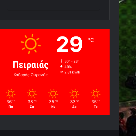
29
℃
Πειραιάς
36º - 28º
49%
2.81 km/h
Καθαρός Ουρανός
36
38
35
33
35
℃
℃
℃
℃
℃
Πα
Σα
Κυ
Δε
Τρ