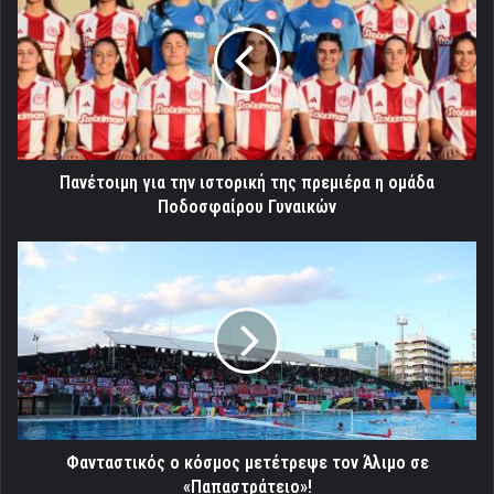
την
ιστορική
της
πρεμιέρα
η
ομάδα
Ποδοσφαίρου
Γυναικών
Πανέτοιμη για την ιστορική της πρεμιέρα η ομάδα
Ποδοσφαίρου Γυναικών
Φανταστικός
ο
κόσμος
μετέτρεψε
τον
Άλιμο
σε
«Παπαστράτειο»!
Φανταστικός ο κόσμος μετέτρεψε τον Άλιμο σε
«Παπαστράτειο»!