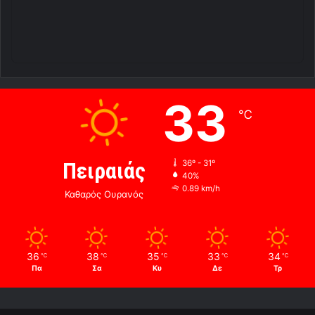
33
℃
Πειραιάς
36º - 31º
40%
0.89 km/h
Καθαρός Ουρανός
36
38
35
33
34
℃
℃
℃
℃
℃
Πα
Σα
Κυ
Δε
Τρ