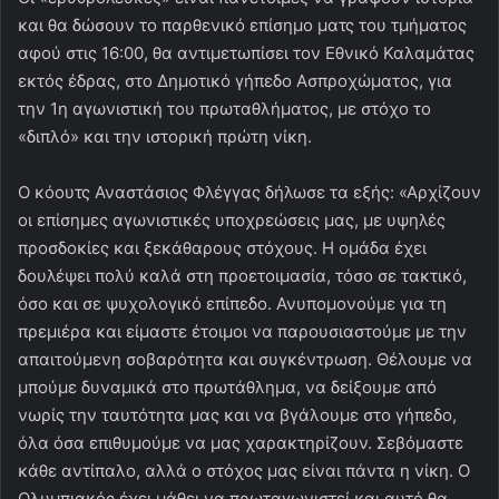
και θα δώσουν το παρθενικό επίσημο ματς του τμήματος
αφού στις 16:00, θα αντιμετωπίσει τον Εθνικό Καλαμάτας
εκτός έδρας, στο Δημοτικό γήπεδο Ασπροχώματος, για
την 1η αγωνιστική του πρωταθλήματος, με στόχο το
«διπλό» και την ιστορική πρώτη νίκη.
Ο κόουτς Αναστάσιος Φλέγγας δήλωσε τα εξής: «Αρχίζουν
οι επίσημες αγωνιστικές υποχρεώσεις μας, με υψηλές
προσδοκίες και ξεκάθαρους στόχους. Η ομάδα έχει
δουλέψει πολύ καλά στη προετοιμασία, τόσο σε τακτικό,
όσο και σε ψυχολογικό επίπεδο. Ανυπομονούμε για τη
πρεμιέρα και είμαστε έτοιμοι να παρουσιαστούμε με την
απαιτούμενη σοβαρότητα και συγκέντρωση. Θέλουμε να
μπούμε δυναμικά στο πρωτάθλημα, να δείξουμε από
νωρίς την ταυτότητα μας και να βγάλουμε στο γήπεδο,
όλα όσα επιθυμούμε να μας χαρακτηρίζουν. Σεβόμαστε
κάθε αντίπαλο, αλλά ο στόχος μας είναι πάντα η νίκη. Ο
Ολυμπιακός έχει μάθει να πρωταγωνιστεί και αυτό θα