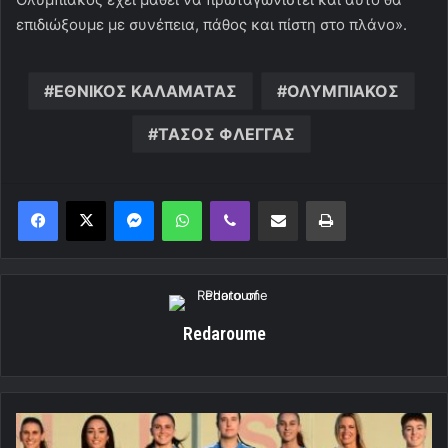
επιδιώξουμε με συνέπεια, πάθος και πίστη στο πλάνο».
ΕΘΝΙΚΟΣ ΚΑΛΑΜΑΤΑΣ
ΟΛΥΜΠΙΑΚΟΣ
ΤΑΣΟΣ ΦΛΕΓΓΑΣ
Messenger
WhatsApp
Viber
Κοινοποίηση μέσω ηλεκτρονικού ταχυδρομείου
Εκτύπωση
Redaroume
Πανέτοιμη
για