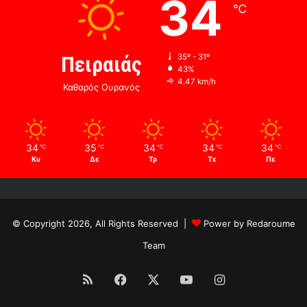
34
℃
Πειραιάς
35º - 31º
43%
4.47 km/h
Καθαρός Ουρανός
34
35
34
34
34
℃
℃
℃
℃
℃
Κυ
Δε
Τρ
Τε
Πε
© Copyright 2026, All Rights Reserved |
Power by Redaroume
Team
RSS
Facebook
X
YouTube
Instagram