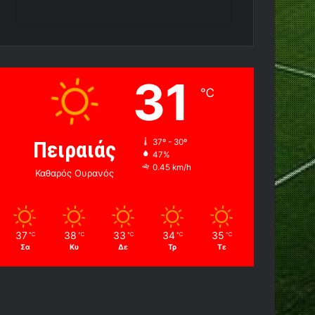
31
℃
Πειραιάς
37º - 30º
47%
0.45 km/h
Καθαρός Ουρανός
37
38
33
34
35
℃
℃
℃
℃
℃
Σα
Κυ
Δε
Τρ
Τε