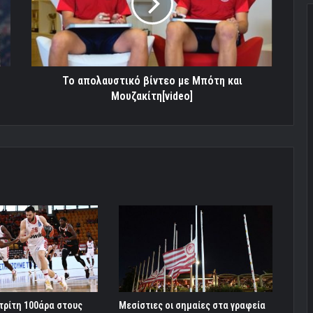
Μπότη
και
Μουζακίτη[video]
To απολαυστικό βίντεο με Μπότη και
Μουζακίτη[video]
τρίτη 100άρα στους
Μεσίστιες οι σημαίες στα γραφεία