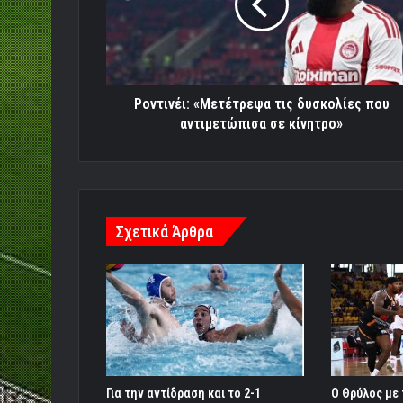
που
αντιμετώπισα
σε
κίνητρο»
Ροντινέι: «Μετέτρεψα τις δυσκολίες που
αντιμετώπισα σε κίνητρο»
Σχετικά Άρθρα
Για την αντίδραση και το 2-1
Ο Θρύλος με 