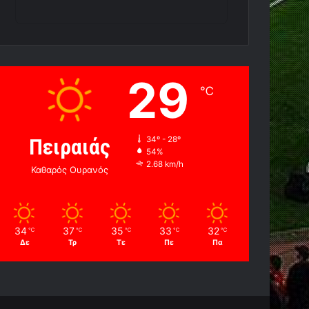
29
℃
Πειραιάς
34º - 28º
54%
2.68 km/h
Καθαρός Ουρανός
34
37
35
33
32
℃
℃
℃
℃
℃
Δε
Τρ
Τε
Πε
Πα