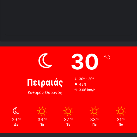
30
℃
Πειραιάς
30º - 29º
48%
3.06 km/h
Καθαρός Ουρανός
29
36
37
33
31
℃
℃
℃
℃
℃
Δε
Τρ
Τε
Πε
Πα