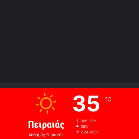
35
℃
Πειραιάς
36º - 32º
38%
2.24 km/h
Καθαρός Ουρανός