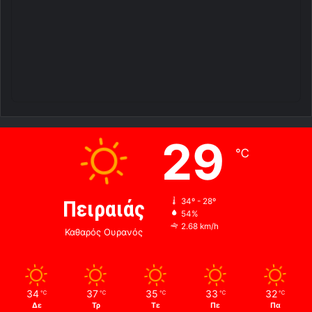
29
℃
Πειραιάς
34º - 28º
54%
2.68 km/h
Καθαρός Ουρανός
34
37
35
33
32
℃
℃
℃
℃
℃
Δε
Τρ
Τε
Πε
Πα