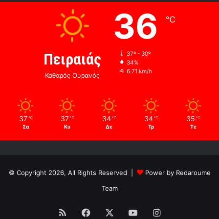
36
℃
Πειραιάς
37º - 30º
34%
6.71 km/h
Καθαρός Ουρανός
37
37
34
34
35
℃
℃
℃
℃
℃
Σα
Κυ
Δε
Τρ
Τε
© Copyright 2026, All Rights Reserved |
Power by Redaroume
Team
RSS
Facebook
X
YouTube
Instagram