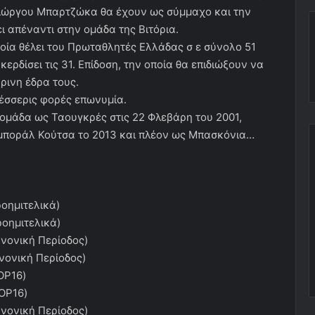
 Γιώργου Μπαρτζώκα θα έχουν ως σύμμαχο και την
 απέναντι στην ομάδα της Βιτόρια.
ποία θέλει του Πρωταθλητές Ελλάδας σ ε σύνολο 51
δίσει τις 31. Επίδοση, την οποία θα επιδιώξουν να
ρινη έδρα τους.
τέσσερις φορές επωνυμία.
 ομάδα ως Ταουγκρές στις 22 Φλεβάρη του 2001,
μποράλ Κούτσα το 2013 και πλέον ως Μπασκόνια…
οημιτελικά)
οημιτελικά)
νονική Περίοδος)
νονική Περίοδος)
OP16)
OP16)
νονική Περίοδος)