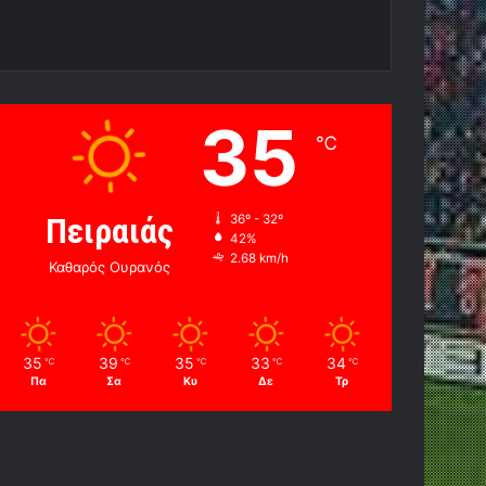
35
℃
Πειραιάς
36º - 32º
42%
2.68 km/h
Καθαρός Ουρανός
35
39
35
33
34
℃
℃
℃
℃
℃
Πα
Σα
Κυ
Δε
Τρ