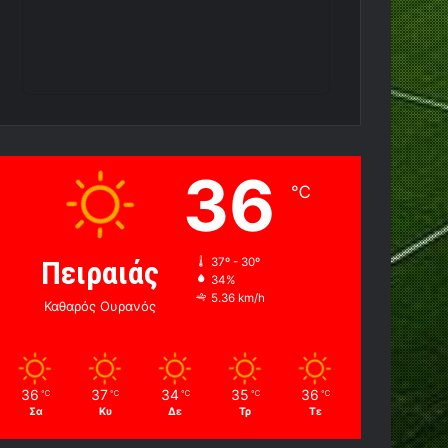
36
℃
Πειραιάς
37º - 30º
34%
5.36 km/h
Καθαρός Ουρανός
36
37
34
35
36
℃
℃
℃
℃
℃
Σα
Κυ
Δε
Τρ
Τε