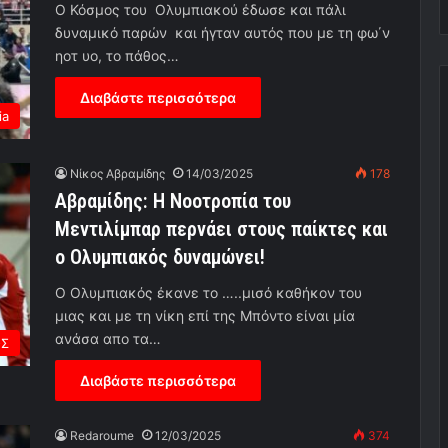
Ο Κόσμος του Ολυμπιακού έδωσε και πάλι
δυναμικό παρών και ήγταν αυτός που με τη φω΄ν
ηοτ υο, το πάθος…
Διαβάστε περισσότερα
ia
Νίκος Αβραμίδης
14/03/2025
178
Αβραμίδης: Η Νοοτροπία του
Μεντιλίμπαρ περνάει στους παίκτες και
ο Ολυμπιακός δυναμώνει!
O Oλυμπιακός έκανε το …..μισό καθήκον του
μιας και με τη νίκη επί της Μπόντο είναι μία
ανάσα απο τα…
ΟΣ
Διαβάστε περισσότερα
Redaroume
12/03/2025
374