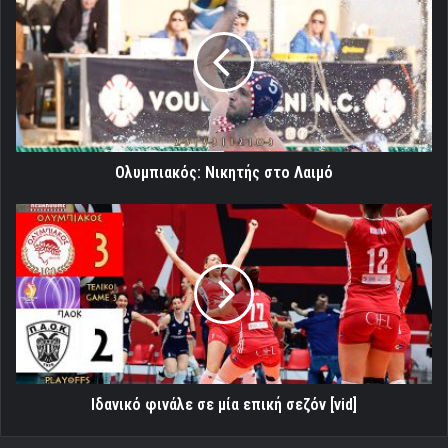
Νικητής
στο
Λαιμό
Ολυμπιακός: Νικητής στο Λαιμό
Ιδανικό
φινάλε
σε
μία
επική
σεζόν
[vid]
Ιδανικό φινάλε σε μία επική σεζόν [vid]