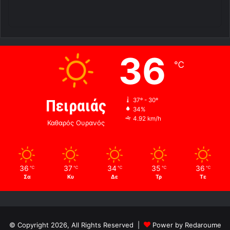
36
℃
Πειραιάς
37º - 30º
34%
4.92 km/h
Καθαρός Ουρανός
36
37
34
35
36
℃
℃
℃
℃
℃
Σα
Κυ
Δε
Τρ
Τε
© Copyright 2026, All Rights Reserved |
Power by Redaroume