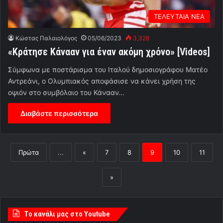
ΤΕΛΕΥΤΑΙΑ ΝΕΑ
Κώστας Παλαιολόγος
05/06/2023
3,328
«Κράτησε Κάνααν για έναν ακόμη χρόνο» [Videos]
Σύμφωνα με ποστάρισμα του Ιταλού δημοσιογράφου Ματέο
Αντρεάνι, ο Ολυμπιακός αποφάσισε να κάνει χρήση της
οψιόν στο συμβόλαιο του Κάνααν…
Διαβάστε περισσότερα
Πρώτα
...
«
7
8
9
10
11
»
Tο κανάλι μας στο Youtube