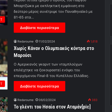
Μπαρτζώκα με εκπληκτική εμφάνιση στο
δεύτερο μέρος συνέτριψε τον Παναθηναϊκό με
81-65 στα…
ΕΤ
Διαβάστε περισσότερα
Redaroume
11/02/2024
1,618
Χωρίς Κάναν ο Ολυμπιακός κόντρα στο
Μαρούσι
Ο Αμερικανός γκαρντ των νταμπλούχων
επιλέχτηκε να ξεκουραστεί ενόψει του
επερχόμενου Final-8 του Κυπέλλου Ελλάδας.
ΕΤ
Διαβάστε περισσότερα
Redaroume
06/02/2024
383
Το γλέντι του Ησαία στον Αταμάν[pic]