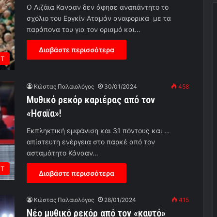
O Aιζάια Κανααν δεν άφησε αναπάντητο το
σχόλιο του Εργκίν Αταμάν αναφορικά με τα
παράπονα του για τον ορισμό και…
Διαβάστε περισσότερα
ΕΤ
Κώστας Παλαιολόγος
30/01/2024
458
Μυθικό ρεκόρ καριέρας από τον
«Ησαϊα»!
Εκπληκτική εμφάνιση και 31 πόντους και …
απίστευτη ενέργεια στο παρκέ από τον
ασταμάτητο Κάνααν…
ΕΤ
Διαβάστε περισσότερα
Κώστας Παλαιολόγος
28/01/2024
415
Νέο μυθικό ρεκόρ από τον «καυτό»