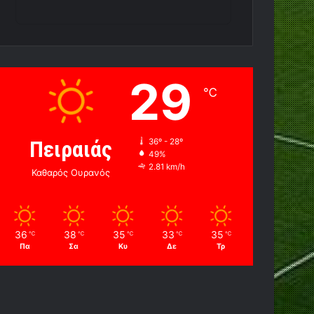
29
℃
Πειραιάς
36º - 28º
49%
2.81 km/h
Καθαρός Ουρανός
36
38
35
33
35
℃
℃
℃
℃
℃
Πα
Σα
Κυ
Δε
Τρ