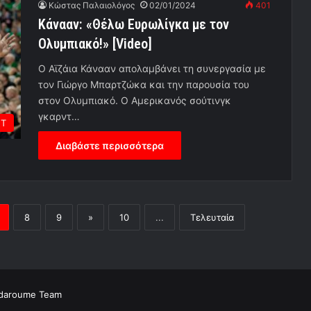
Κώστας Παλαιολόγος
02/01/2024
401
Κάνααν: «Θέλω Ευρωλίγκα με τον
Ολυμπιακό!» [Video]
Ο Αϊζάια Κάνααν απολαμβάνει τη συνεργασία με
τον Γιώργο Μπαρτζώκα και την παρουσία του
στον Ολυμπιακό. Ο Αμερικανός σούτινγκ
γκαρντ…
ΕΤ
Διαβάστε περισσότερα
8
9
»
10
...
Τελευταία
daroume Team