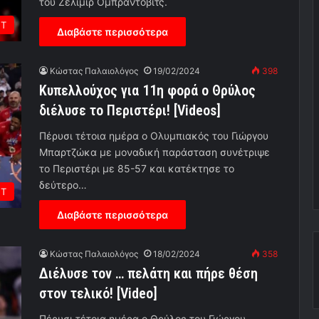
του Ζέλιμιρ Ομπράντοβιτς.
ΕΤ
Διαβάστε περισσότερα
Κώστας Παλαιολόγος
19/02/2024
398
Κυπελλούχος για 11η φορά ο Θρύλος
διέλυσε το Περιστέρι! [Videos]
Πέρυσι τέτοια ημέρα ο Ολυμπιακός του Γιώργου
Μπαρτζώκα με μοναδική παράσταση συνέτριψε
το Περιστέρι με 85-57 και κατέκτησε το
δεύτερο…
ΕΤ
Διαβάστε περισσότερα
Κώστας Παλαιολόγος
18/02/2024
358
Διέλυσε τον … πελάτη και πήρε θέση
στον τελικό! [Video]
Πέρυσι τέτοια ημέρα ο Θρύλος του Γιώργου