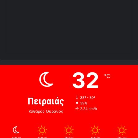
32
℃
Πειραιάς
33º - 30º
39%
2.24 km/h
Καθαρός Ουρανός
℃
℃
℃
℃
℃