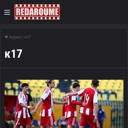
Menu
Αρχική
/
κ17
κ17