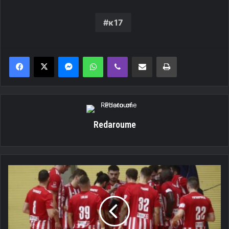
κ17
Messenger
WhatsApp
Viber
Κοινοποίηση μέσω ηλεκτρονικού ταχυδρομείου
Εκτύπωση
Redaroume
Ολυμπιακός-
ΠΑΟΚ
(Live
TV)