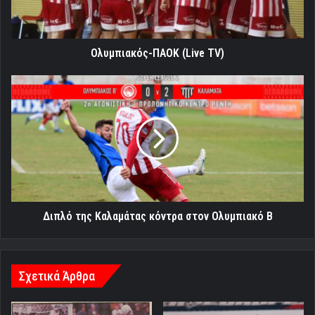
Ολυμπιακός-ΠΑΟΚ (Live TV)
Διπλό
της
Καλαμάτας
κόντρα
στον
Ολυμπιακό
Β
Διπλό της Καλαμάτας κόντρα στον Ολυμπιακό Β
Σχετικά Άρθρα