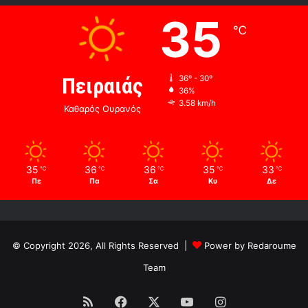
35
℃
Πειραιάς
36º - 30º
36%
3.58 km/h
Καθαρός Ουρανός
35
36
36
35
33
℃
℃
℃
℃
℃
Πε
Πα
Σα
Κυ
Δε
© Copyright 2026, All Rights Reserved |
Power by Redaroume
Team
RSS
Facebook
X
YouTube
Instagram