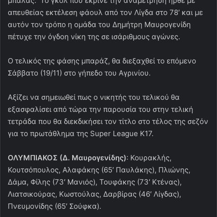
μπάλας. Το γκολ που έκρινε την αναμέτρηση ήρθε με
απευθείας εκτέλεση φάουλ από τον Λίγδα στο 78′ και με
αυτόν τον τρόπο η ομάδα του Δημήτρη Μαυρογενίδη
πέτυχε την όγδοη νίκη της σε ισάριθμους αγώνες.
Ο τελικός της φάσης μπαράζ, θα διεξαχθεί το επόμενο
Σάββατο (19/11) στο γήπεδο του Αγρινίου.
Αξίζει να σημειωθεί πως ο νικητής του τελικού θα
εξασφαλίσει από τώρα την παρουσία του στην τελική
τετράδα που θα διεκδικήσει τον τίτλο στο τέλος της σεζόν
για το πρωτάθλημα της Super League Κ17.
ΟΛΥΜΠΙΑΚΟΣ (Δ. Μαυρογενίδης)
: Κουρακλής,
Κουτσόπουλος, Αλαφάκης (65′ Παυλάκης), Πλιώνης,
Δάμα, Φίλης (73′ Μανιός), Τουφάκης (73′ Κτένας),
Λιατσικούρας, Κωστούλας, Δαρβίρας (46′ Λίγδας),
Πνευμονίδης (65′ Σούφκα).