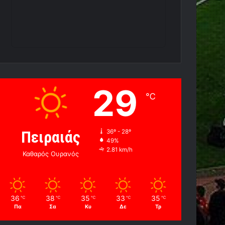
29
℃
Πειραιάς
36º - 28º
49%
2.81 km/h
Καθαρός Ουρανός
36
38
35
33
35
℃
℃
℃
℃
℃
Πα
Σα
Κυ
Δε
Τρ