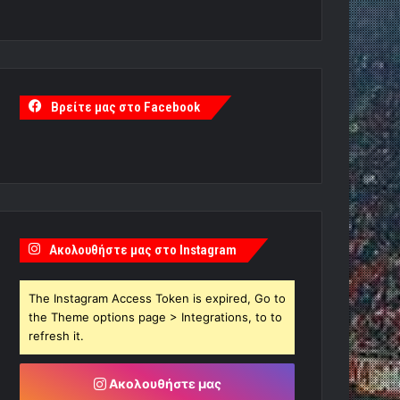
Βρείτε μας στο Facebook
Ακολουθήστε μας στο Instagram
The Instagram Access Token is expired, Go to
the Theme options page > Integrations, to to
refresh it.
Ακολουθήστε μας