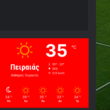
35
℃
Πειραιάς
35º - 32º
36%
3.13 km/h
Καθαρός Ουρανός
34
39
35
33
34
℃
℃
℃
℃
℃
Πα
Σα
Κυ
Δε
Τρ