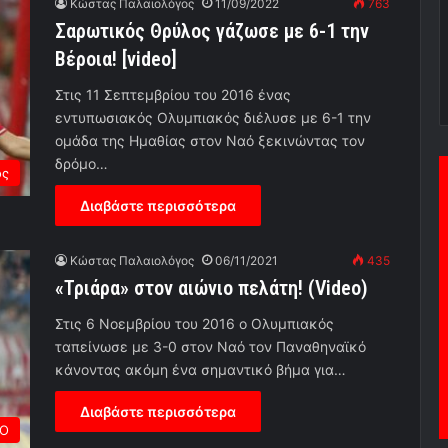
Κώστας Παλαιολόγος
11/09/2022
763
Σαρωτικός Θρύλος γάζωσε με 6-1 την
Βέροια! [video]
Στις 11 Σεπτεμβρίου του 2016 ένας
εντυπωσιακός Ολυμπιακός διέλυσε με 6-1 την
ομάδα της Ημαθίας στον Ναό ξεκινώντας τον
δρόμο…
ος
Διαβάστε περισσότερα
Κώστας Παλαιολόγος
06/11/2021
435
«Τριάρα» στον αιώνιο πελάτη! (Video)
Στις 6 Νοεμβρίου του 2016 ο Ολυμπιακός
ταπείνωσε με 3-0 στον Ναό τον Παναθηναϊκό
κάνοντας ακόμη ένα σημαντικό βήμα για…
Διαβάστε περισσότερα
ΡΟ