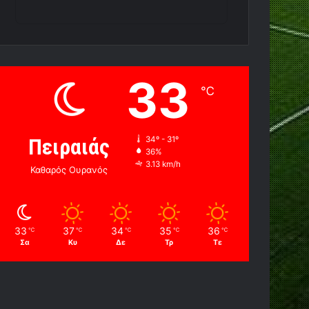
33
℃
Πειραιάς
34º - 31º
36%
3.13 km/h
Καθαρός Ουρανός
33
37
34
35
36
℃
℃
℃
℃
℃
Σα
Κυ
Δε
Τρ
Τε