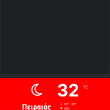
32
℃
Πειραιάς
33º - 30º
39%