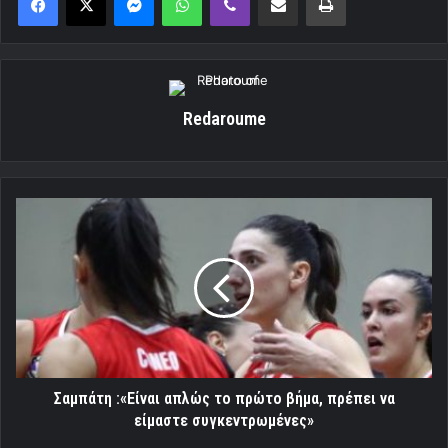
Redaroume
Σαμπάτη
:«Είναι
απλώς
το
πρώτο
βήμα,
πρέπει
να
είμαστε
συγκεντρωμένες»
Σαμπάτη :«Είναι απλώς το πρώτο βήμα, πρέπει να
είμαστε συγκεντρωμένες»