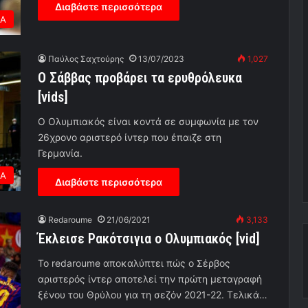
Διαβάστε περισσότερα
ΕΑ
Παύλος Σαχτούρης
13/07/2023
1,027
Ο Σάββας προβάρει τα ερυθρόλευκα
[vids]
Ο Ολυμπιακός είναι κοντά σε συμφωνία με τον
26χρονο αριστερό ίντερ που έπαιζε στη
Γερμανία.
ΕΑ
Διαβάστε περισσότερα
Redaroume
21/06/2021
3,133
Έκλεισε Ρακότσιγια ο Ολυμπιακός [vid]
Το redaroume αποκαλύπτει πώς ο Σέρβος
αριστερός ίντερ αποτελεί την πρώτη μεταγραφή
ξένου του Θρύλου για τη σεζόν 2021-22. Τελικά…