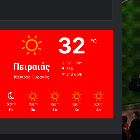
32
℃
Πειραιάς
32º - 30º
38%
3.13 km/h
Καθαρός Ουρανός
32
36
36
35
33
℃
℃
℃
℃
℃
Πε
Πα
Σα
Κυ
Δε