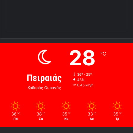
28
℃
Πειραιάς
36º - 25º
48%
0.45 km/h
Καθαρός Ουρανός
36
38
35
33
35
℃
℃
℃
℃
℃
Πα
Σα
Κυ
Δε
Τρ