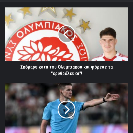
Σκόραρε
κατά
του
Ολυμπιακού
και
φόρεσε
τα
"ερυθρόλευκα"!
Σκόραρε κατά του Ολυμπιακού και φόρεσε τα
"ερυθρόλευκα"!
Γαλλική
σφυρίχτρα
για
τον
Ολυμπιακό
στο
Αμστερνταμ