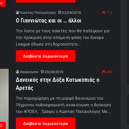
ος
Κώστας Παλαιολόγος
02/09/2016
713
Ο Γιαννιώτας και οι … άλλοι
Την λίστα με τους παίκτες που θα παλέψουν για
την πρόκριση στην επόμενη φάαη του Europa
League έδωσε στη δημοσιότητα…
Διαβάστε περισσότερα
Redaroume
29/08/2016
889
Δανεικός στην Δόξα Κατωκοπιάς ο
Αρετάς
Την παραχώρηση με τη μορφή δανεισμού του
19χρονου ποδοσφαιριστή ανακοίνωσε η διοίκηση
του ΑΠΟΕΛ. Γράφει ο Κώστας Παλαιολόγος Με…
Διαβάστε περισσότερα
ΡΟ