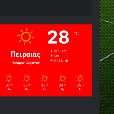
28
℃
Πειραιάς
37º - 27º
51%
0.45 km/h
Καθαρός Ουρανός
37
38
33
34
35
℃
℃
℃
℃
℃
Σα
Κυ
Δε
Τρ
Τε