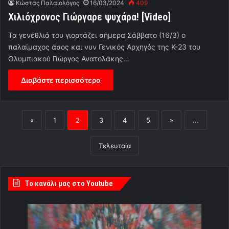
Κώστας Παλαιολόγος
16/03/2024
409
Χιλιόχρονος Γιώργαρε ψυχάρα! [Video]
Τα γενέθλιά του γιορτάζει σήμερα Σάββατο (16/3) ο
παλαίμαχος άσος και νυν Γενικός Αρχηγός της Κ-23 του
Ολυμπιακού Γιώργος Ανατολάκης…
Διαβάστε περισσότερα
«
1
2
3
4
5
»
...
Τελευταία
Tο κανάλι μας στο Youtube