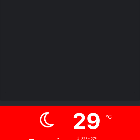
29
℃
37º - 27º