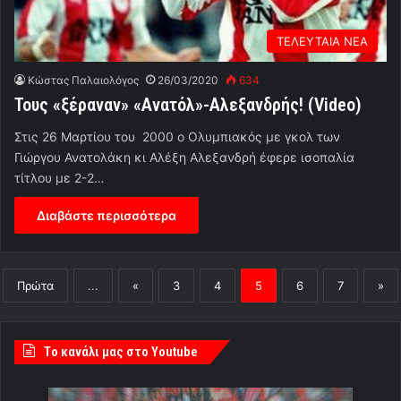
ΤΕΛΕΥΤΑΙΑ ΝΕΑ
Κώστας Παλαιολόγος
26/03/2020
634
Τους «ξέραναν» «Ανατόλ»-Αλεξανδρής! (Video)
Στις 26 Μαρτίου του 2000 ο Ολυμπιακός με γκολ των
Γιώργου Ανατολάκη κι Αλέξη Αλεξανδρή έφερε ισοπαλία
τίτλου με 2-2…
Διαβάστε περισσότερα
Πρώτα
...
«
3
4
5
6
7
»
Tο κανάλι μας στο Youtube