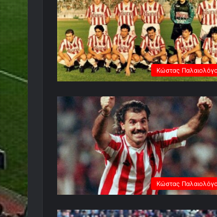
Κώστας Παλαιολόγ
Κώστας Παλαιολόγ