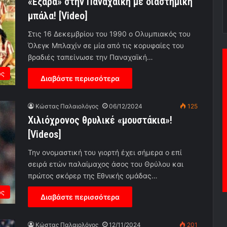
«Εξάρα» στην Παναχαϊκή με διαστημική
μπάλα! [Video]
Στις 16 Δεκεμβρίου του 1990 ο Ολυμπιακός του
Όλεγκ Μπλαχίν σε μία από τις κορυφαίες του
βραδιές ταπείνωσε την Παναχαϊκή…
ος
Διαβάστε περισσότερα
Κώστας Παλαιολόγος
06/12/2024
125
Χιλιόχρονος θρυλικέ «μουστάκια»!
[Videos]
Την ονομαστική του γιορτή έχει σήμερα ο επί
σειρά ετών παλαίμαχος άσος του Θρύλου και
πρώτος σκόρερ της Εθνικής ομάδας…
ος
Διαβάστε περισσότερα
Κώστας Παλαιολόγος
12/11/2024
201