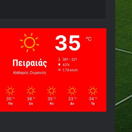
35
℃
Πειραιάς
36º - 32º
42%
1.79 km/h
Καθαρός Ουρανός
35
38
35
33
34
℃
℃
℃
℃
℃
Πα
Σα
Κυ
Δε
Τρ