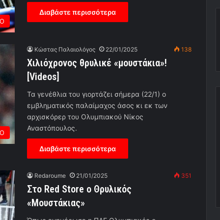
Διαβάστε περισσότερα
ΡΟ
Κώστας Παλαιολόγος
22/01/2025
138
Χιλιόχρονος θρυλικέ «μουστάκια»!
[Videos]
Τα γενέθλια του γιορτάζει σήμερα (22/1) ο
εμβληματικός παλαίμαχος άσος κι εκ των
αρχισκόρερ του Ολυμπιακού Νίκος
Αναστόπουλος.
ΙΟ
Διαβάστε περισσότερα
Redaroume
21/01/2025
351
Στο Red Store o Θρυλικός
«Μουστάκιας»