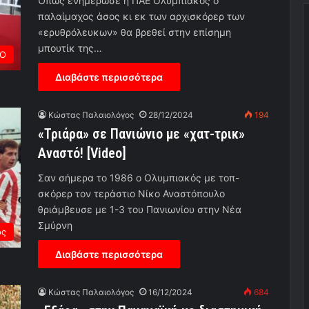
Όπως ενημέρωσε η ΠΑΕ Ολυμπιακός ο
παλαίμαχος άσος κι εκ των αρχισκόρερ των
«ερυθρόλευκων» θα βρεθεί στην επίσημη
μπουτίκ της…
ΡΟ
Διαβάστε περισσότερα
Κώστας Παλαιολόγος
28/12/2024
194
«Τριάρα» σε Πανιώνιο με «χατ-τρικ»
Αναστό! [Video]
Σαν σήμερα το 1986 ο Ολυμπιακός με τοπ-
σκόρερ τον τεράστιο Νίκο Αναστόπουλο
θριάμβευσε με 1-3 του Πανιωνίου στην Νέα
Σμύρνη
ος
Διαβάστε περισσότερα
Κώστας Παλαιολόγος
16/12/2024
684