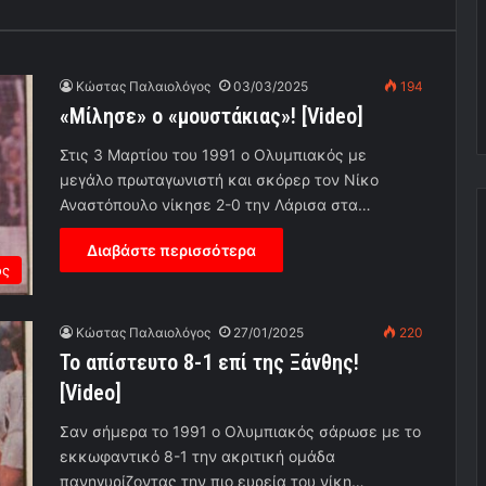
Κώστας Παλαιολόγος
03/03/2025
194
«Μίλησε» ο «μουστάκιας»! [Video]
Στις 3 Μαρτίου του 1991 ο Ολυμπιακός με
μεγάλο πρωταγωνιστή και σκόρερ τον Νίκο
Αναστόπουλο νίκησε 2-0 την Λάρισα στα…
Διαβάστε περισσότερα
ος
Κώστας Παλαιολόγος
27/01/2025
220
Το απίστευτο 8-1 επί της Ξάνθης!
[Video]
Σαν σήμερα το 1991 ο Ολυμπιακός σάρωσε με το
εκκωφαντικό 8-1 την ακριτική ομάδα
πανηγυρίζοντας την πιο ευρεία του νίκη…