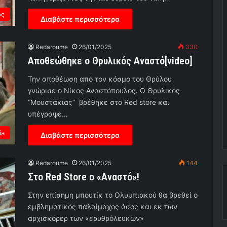
ος
Διαβάστε περισσότερα
Redaroume
26/01/2025
330
Αποθεώθηκε ο Θρυλικός Αναστό[video]
Την αποθέωση από τον κόσμο του Θρύλου
γνώρισε ο Νίκος Αναστόπουλος. Ο Θρυλικός
“Μουστάκιας” βρέθηκε στο Red store και
υπέγραψε…
ia
Διαβάστε περισσότερα
Redaroume
26/01/2025
144
Στο Red Store ο «Αναστό»!
Στην επίσημη μπουτίκ το Ολυμπιακού θα βρεθεί ο
εμβληματικός παλαίμαχος άσος και εκ των
αρχισκόρερ των «ερυθρόλευκων»