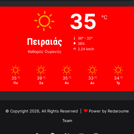
35
℃
Πειραιάς
36º - 32º
38%
2.24 km/h
Καθαρός Ουρανός
35
39
35
33
34
℃
℃
℃
℃
℃
Πα
Σα
Κυ
Δε
Τρ
© Copyright 2026, All Rights Reserved |
Power by Redaroume
Team