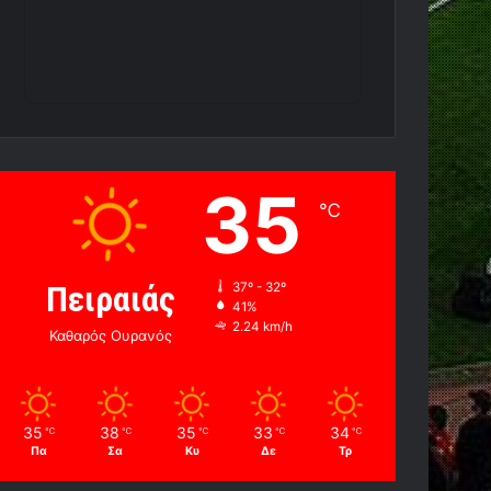
35
℃
Πειραιάς
37º - 32º
41%
2.24 km/h
Καθαρός Ουρανός
35
38
35
33
34
℃
℃
℃
℃
℃
Πα
Σα
Κυ
Δε
Τρ