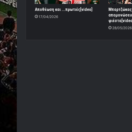
Αποθέωση και ….πρωτιές[video]
Μπαρτζώκας:
απομονώσεις
17/04/2026
φιέστα[video
28/05/2026