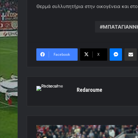
Θερμά συλλυπητήρια στην οικογένεια και στου
ΜΠΑΤΑΓΙΑΝΝ
Messen
Κο
Facebook
X
Redaroume
Στοίχημα:
Η