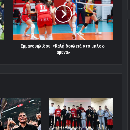
δουλειά
στο
μπλοκ-
άμυνα»
Εμμανουηλίδου: «Καλή δουλειά στο μπλοκ-
άμυνα»