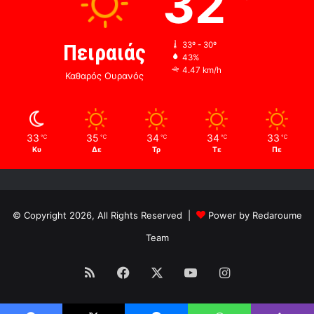
32
Πειραιάς
33º - 30º
43%
4.47 km/h
Καθαρός Ουρανός
33
35
34
34
33
℃
℃
℃
℃
℃
Κυ
Δε
Τρ
Τε
Πε
© Copyright 2026, All Rights Reserved |
Power by Redaroume
Team
RSS
Facebook
X
YouTube
Instagram