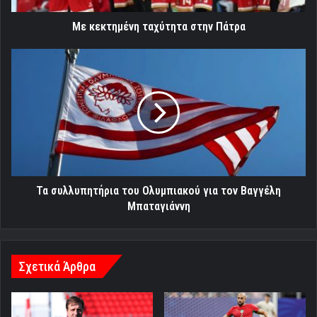
Με κεκτημένη ταχύτητα στην Πάτρα
Τα
συλλυπητήρια
του
Ολυμπιακού
για
τον
Βαγγέλη
Μπαταγιάννη
Τα συλλυπητήρια του Ολυμπιακού για τον Βαγγέλη
Μπαταγιάννη
Σχετικά Άρθρα