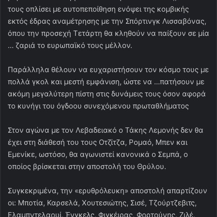
τους οπλίσει με αυτοπεποίθηση ενόψει της κομβικής
εκτός έδρας αναμέτρησης με την Σπόρτινγκ Λισσαβόνας,
όπου την προσεχή Τετάρτη θα κληθούν να παίξουν σε μία
… ζαριά το ευρωπαϊκό τους μέλλον.
Παράλληλα θέλουν να ευχαριστήσουν τον κόσμο τους με
πολλά γκολ και μεστή εμφάνιση, ώστε να …πατήσουν με
ακόμη μεγαλύτερη πίστη στις δυνάμεις τους όσον αφορά
το κυνήγι του όγδοου συνεχόμενου πρωταθλήματος
Στον αγώνα με τον Λεβαδειακό ο Τάκης Λεμονής δεν θα
έχει στη διάθεσή του τους Οτζίτζα, Ρομαό, Μπεν και
Εμενίκε, ωστόσο, θα αγωνιστεί κανονικά ο Σεμπά, ο
οποίος βρίσκεται στην αποστολή του Θρύλου.
Συγκεκριμένα, την «ερυθρόλευκη» αποστολή απαρτίζουν
οι: Μποτία, Καρσελά, Χουτεσιώτης, Σισέ, Τζούρτζεβιτς,
Ελαμπντελαουί, Ένγκελς, Φιγκέιρας, Φορτούνης, Ζιλέ,