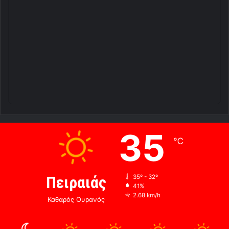
35
℃
Πειραιάς
35º - 32º
41%
2.68 km/h
Καθαρός Ουρανός