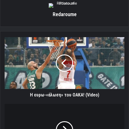
Redaroume
Η
ευρω-«άλωση»
του
ΟΑΚΑ!
(Video)
Η ευρω-«άλωση» του ΟΑΚΑ! (Video)
Με
φόντο
το
απόλυτο!