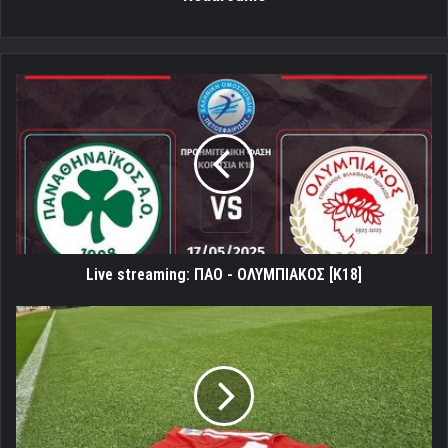
Live
streaming:
ΠΑΟ
-
ΟΛΥΜΠΙΑΚΟΣ
[K18]
Live streaming: ΠΑΟ - ΟΛΥΜΠΙΑΚΟΣ [K18]
Με
την
Ιερή
Ερυθρόλευκη[pic]