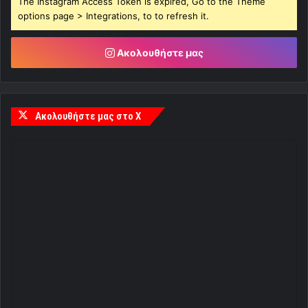
The Instagram Access Token is expired, Go to the Theme
options page > Integrations, to to refresh it.
Ακολουθήστε μας
Ακολουθήστε μας στο X