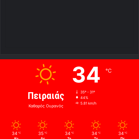
34
℃
Πειραιάς
35º - 31º
44%
5.81 km/h
Καθαρός Ουρανός
34
35
34
34
34
℃
℃
℃
℃
℃
Κυ
Δε
Τρ
Τε
Πε