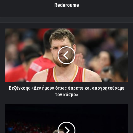
Redaroume
Βεζένκοφ:
«Δεν
ήμουν
όπως
έπρεπε
και
απογοητεύσαμε
τον
κόσμο»
Βεζένκοφ: «Δεν ήμουν όπως έπρεπε και απογοητεύσαμε
τον κόσμο»
Οι
τελικοί
του
πρωταθλήματος
κρίνουν