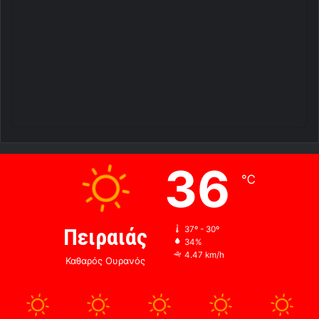
36
℃
Πειραιάς
37º - 30º
34%
4.47 km/h
Καθαρός Ουρανός