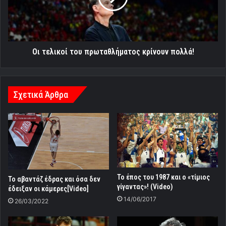
πολλά!
Οι τελικοί του πρωταθλήματος κρίνουν πολλά!
Σχετικά Άρθρα
Το έπος του 1987 και ο «τίμιος
Το αβαντάζ έδρας και όσα δεν
γίγαντας»! (Video)
έδειξαν οι κάμερες[Video]
14/06/2017
26/03/2022