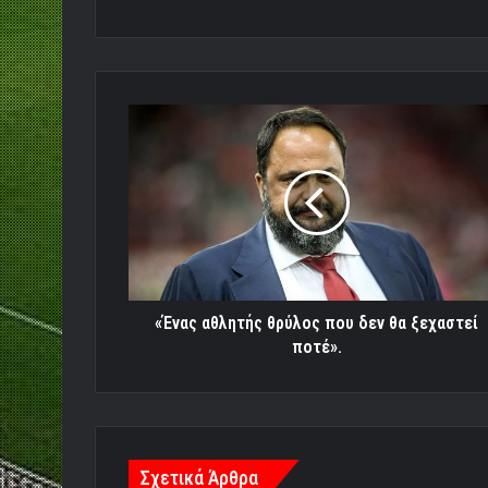
«Ένας
αθλητής
θρύλος
που
δεν
θα
ξεχαστεί
ποτέ».
«Ένας αθλητής θρύλος που δεν θα ξεχαστεί
ποτέ».
Σχετικά Άρθρα