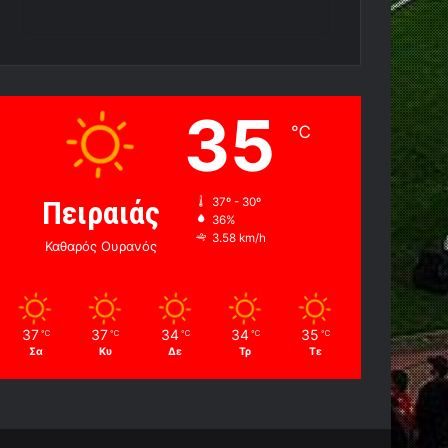
35
℃
Πειραιάς
37º - 30º
36%
3.58 km/h
Καθαρός Ουρανός
37
37
34
34
35
℃
℃
℃
℃
℃
Σα
Κυ
Δε
Τρ
Τε