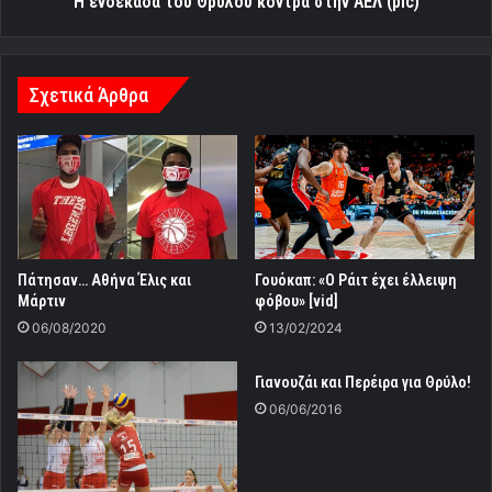
Η ενδεκάδα του Θρύλου κόντρα στην ΑΕΛ (pic)
Σχετικά Άρθρα
Πάτησαν… Αθήνα Έλις και
Γουόκαπ: «Ο Ράιτ έχει έλλειψη
Μάρτιν
φόβου» [vid]
06/08/2020
13/02/2024
Γιανουζάι και Περέιρα για Θρύλο!
06/06/2016