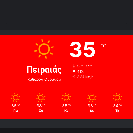
35
℃
Πειραιάς
36º - 32º
41%
2.24 km/h
Καθαρός Ουρανός
35
38
35
33
34
℃
℃
℃
℃
℃
Πα
Σα
Κυ
Δε
Τρ