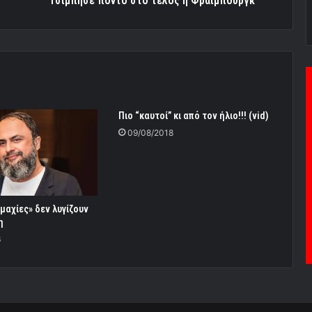
Τσίμπησε πόντο στο τέλος η Φράιμπουργκ
Πιο “καυτοί” κι από τον ήλιο!!! (vid)
09/08/2018
μαχίες» δεν λυγίζουν
η
6