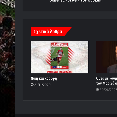
Θέλει να «δέσει» τον Ουόκαπ!
Σχετικά Άρθρα
Νίκη και κορυφή
Ούτε με «συμ
τον Μαρινάκ
21/11/2020
30/06/202