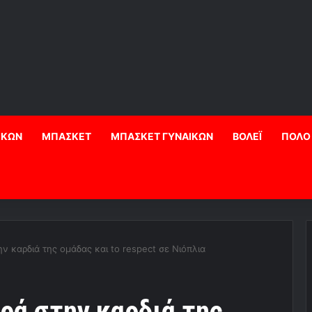
ΙΚΩΝ
ΜΠΑΣΚΕΤ
ΜΠΑΣΚΕΤ ΓΥΝΑΙΚΩΝ
ΒΟΛΕΪ
ΠΟΛΟ
 καρδιά της ομάδας και to respect σε Νιόπλια
ρά στην καρδιά της