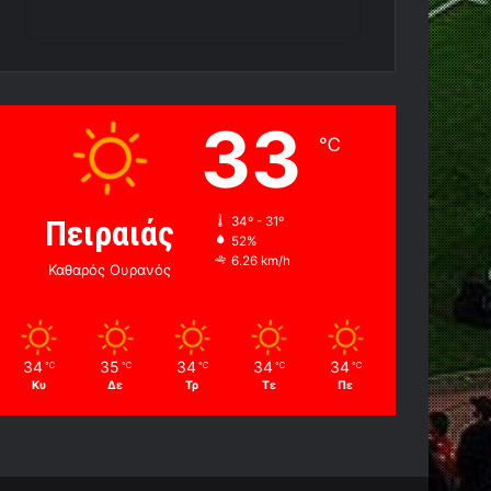
33
℃
Πειραιάς
34º - 31º
52%
6.26 km/h
Καθαρός Ουρανός
34
35
34
34
34
℃
℃
℃
℃
℃
Κυ
Δε
Τρ
Τε
Πε