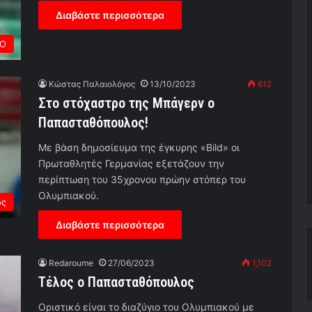
Διαβάστε περισσότερα
ΙΟ
Κώστας Παλαιολόγος
13/10/2023
612
Στο στόχαστρο της Μπάγερν ο
Παπασταθόπουλος!
Με βάση δημοσίευμα της έγκυρης «Bild» οι
Πρωταθλητές Γερμανίας εξετάζουν την
περίπτωση του 35χρονου πρώην στόπερ του
Ολυμπιακού.
ος
Διαβάστε περισσότερα
Redaroume
27/06/2023
1,102
Τέλος ο Παπασταθόπουλος
Οριστικό είναι το διαζύγιο του Ολυμπιακού με