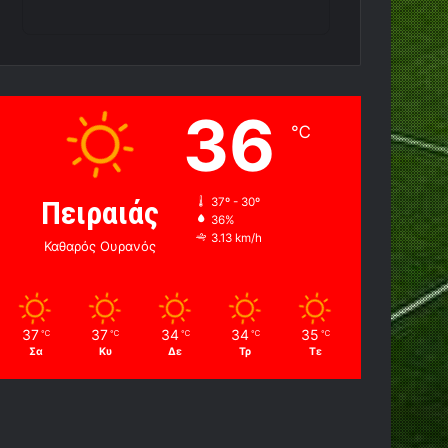
36
℃
Πειραιάς
37º - 30º
36%
3.13 km/h
Καθαρός Ουρανός
37
37
34
34
35
℃
℃
℃
℃
℃
Σα
Κυ
Δε
Τρ
Τε