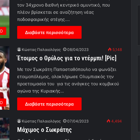
τον 34χρονο διεθνή κεντρικό αμυντικό, που
πλέον βρίσκεται σε αναζήτηση νέας
ποδοσφαιρικής στέγης.…
ΡΟ
Διαβάστε περισσότερα
Κώστας Παλαιολόγος
08/04/2023
5,148
Έτοιμος ο Θρύλος για το ντέρμπι! [Pic]
Με τον Σωκράτη Παπασταθόπουλο να φωνάζει
ετοιμοπόλεμος, ολοκλήρωσε Ολυμπιακός την
προετοιμασία του για τις ανάγκες του κομβικού
αγώνα της Κυριακής…
ΡΟ
Διαβάστε περισσότερα
Κώστας Παλαιολόγος
07/04/2023
4,494
Μάχιμος ο Σωκράτης